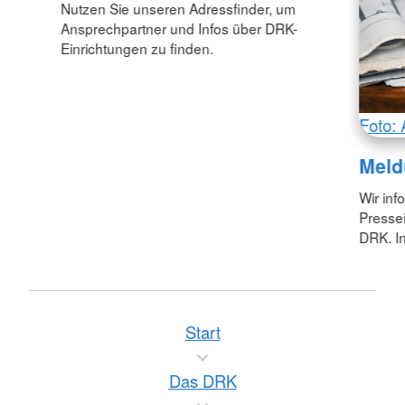
Nutzen Sie unseren Adressfinder, um
Ansprechpartner und Infos über DRK-
Einrichtungen zu finden.
Foto: 
Meld
Wir inf
Pressei
DRK. In
Start
Das DRK