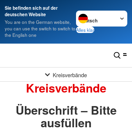
Sie befinden sich auf der
Sprache wechseln zu
deutschen Website
You are on the German website,
you can use the switch to switch to
Alles klar
the English one
Kreisverbände
Kreisverbände
Überschrift – Bitte
ausfüllen