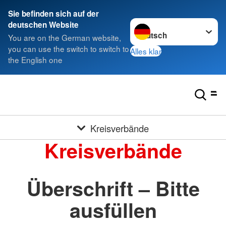
Sie befinden sich auf der
Sprache wechseln zu
deutschen Website
You are on the German website,
you can use the switch to switch to
Alles klar
the English one
Kreisverbände
Kreisverbände
Überschrift – Bitte
ausfüllen