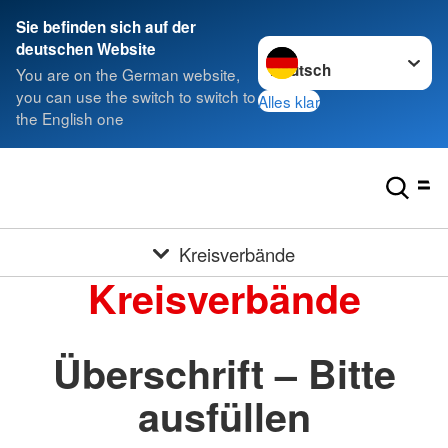
Sie befinden sich auf der
Sprache wechseln zu
deutschen Website
You are on the German website,
you can use the switch to switch to
Alles klar
the English one
Kreisverbände
Kreisverbände
Überschrift – Bitte
ausfüllen