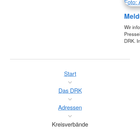
Foto: 
Meld
Wir inf
Pressei
DRK. In
Start
Das DRK
Adressen
Kreisverbände