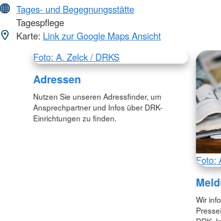
Tages- und Begegnungsstätte
Tagespflege
Karte:
Link zur Google Maps Ansicht
Foto: A. Zelck / DRKS
Adressen
Nutzen Sie unseren Adressfinder, um
Ansprechpartner und Infos über DRK-
Einrichtungen zu finden.
Foto: 
Meld
Wir inf
Pressei
DRK. In