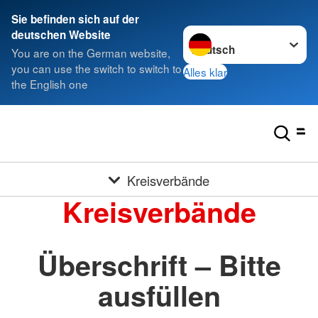
Sie befinden sich auf der
Sprache wechseln zu
deutschen Website
You are on the German website,
you can use the switch to switch to
Alles klar
the English one
Kreisverbände
Kreisverbände
Überschrift – Bitte
ausfüllen