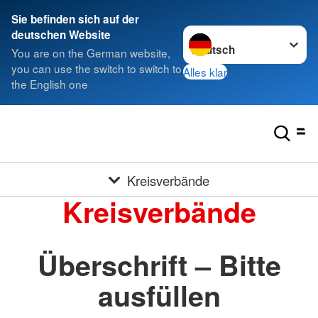
Sie befinden sich auf der
Sprache wechseln zu
deutschen Website
You are on the German website,
you can use the switch to switch to
Alles klar
the English one
Kreisverbände
Kreisverbände
Überschrift – Bitte
ausfüllen