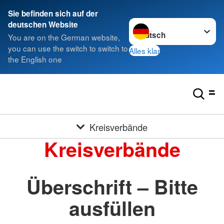
Sie befinden sich auf der
Sprache wechseln zu
deutschen Website
You are on the German website,
you can use the switch to switch to
Alles klar
the English one
Kreisverbände
Kreisverbände
Überschrift – Bitte
ausfüllen