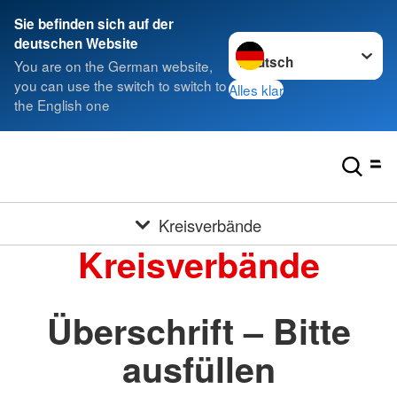
Sie befinden sich auf der
Sprache wechseln zu
deutschen Website
You are on the German website,
you can use the switch to switch to
Alles klar
the English one
Kreisverbände
Kreisverbände
Überschrift – Bitte
ausfüllen