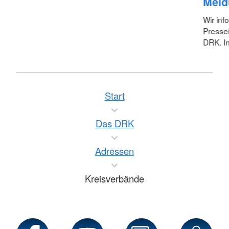
Meld
Wir inf
Pressei
DRK. In
Start
Das DRK
Adressen
Kreisverbände