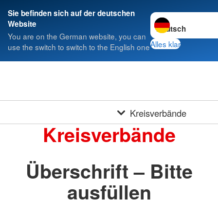
Sie befinden sich auf der deutschen
Sprache wechseln 
Website
You are on the German website, you can
Alles klar
use the switch to switch to the English one
Kreisverbände
Kreisverbände
Überschrift – Bitte
ausfüllen