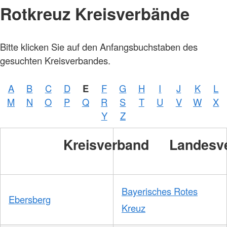
Rotkreuz Kreisverbände
Bitte klicken Sie auf den Anfangsbuchstaben des
gesuchten Kreisverbandes.
A
B
C
D
E
F
G
H
I
J
K
L
M
N
O
P
Q
R
S
T
U
V
W
X
Y
Z
Kreisverband
Landesv
Bayerisches Rotes
Ebersberg
Kreuz