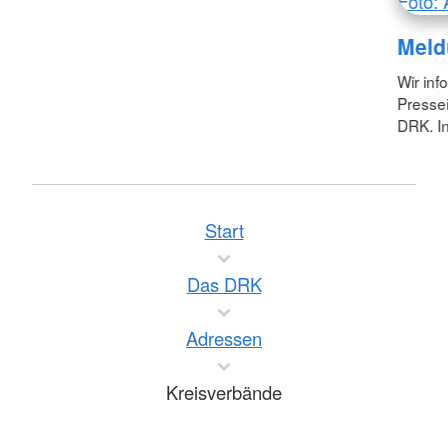
Foto: 
Meld
Wir inf
Pressei
DRK. In
Start
Das DRK
Adressen
Kreisverbände