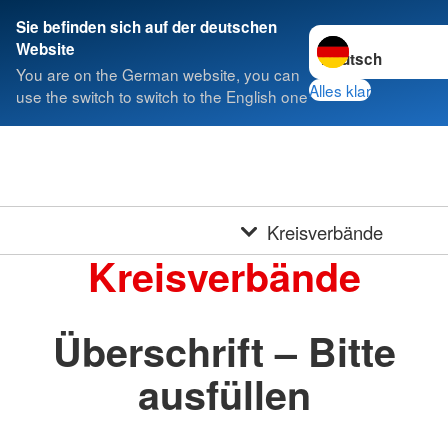
Sie befinden sich auf der deutschen
Sprache wechseln 
Website
You are on the German website, you can
Alles klar
use the switch to switch to the English one
Kreisverbände
Kreisverbände
Überschrift – Bitte
ausfüllen