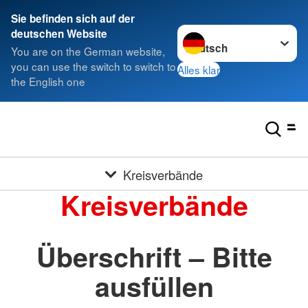
Sie befinden sich auf der
Sprache wechseln zu
deutschen Website
You are on the German website,
you can use the switch to switch to
Alles klar
the English one
Kreisverbände
Kreisverbände
Überschrift – Bitte
ausfüllen