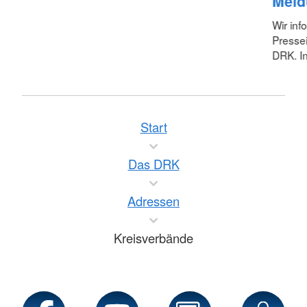
Meld
Wir inf
Pressei
DRK. In
Start
Das DRK
Adressen
Kreisverbände