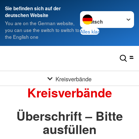
Sie befinden sich auf der
Sprache wechseln zu
deutschen Website
You are on the German website,
you can use the switch to switch to
Alles klar
the English one
Kreisverbände
Kreisverbände
Überschrift – Bitte
ausfüllen