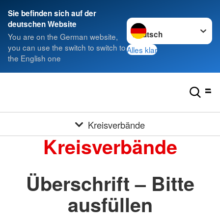
Sie befinden sich auf der
Sprache wechseln zu
deutschen Website
You are on the German website,
you can use the switch to switch to
Alles klar
the English one
Kreisverbände
Kreisverbände
Überschrift – Bitte
ausfüllen