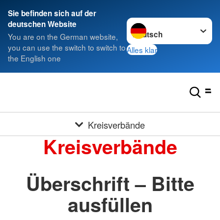
Sie befinden sich auf der
Sprache wechseln zu
deutschen Website
You are on the German website,
you can use the switch to switch to
Alles klar
the English one
Kreisverbände
Kreisverbände
Überschrift – Bitte
ausfüllen