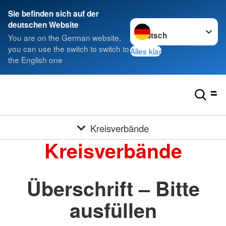
Sie befinden sich auf der
Sprache wechseln zu
deutschen Website
You are on the German website,
you can use the switch to switch to
Alles klar
the English one
Kreisverbände
Kreisverbände
Überschrift – Bitte
ausfüllen