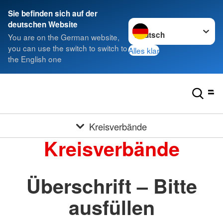
Sie befinden sich auf der
Sprache wechseln zu
deutschen Website
You are on the German website,
you can use the switch to switch to
Alles klar
the English one
Kreisverbände
Kreisverbände
Überschrift – Bitte
ausfüllen