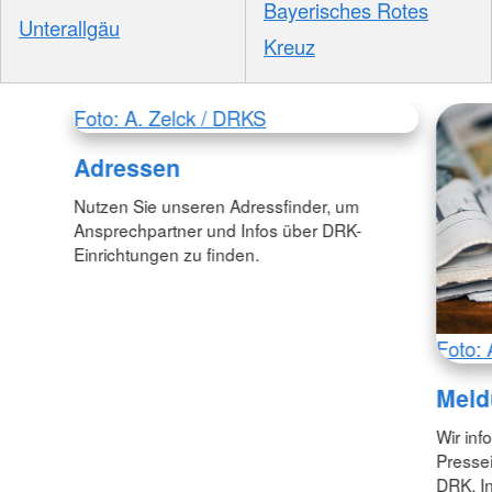
Bayerisches Rotes
Unterallgäu
Kreuz
Foto: A. Zelck / DRKS
Adressen
Nutzen Sie unseren Adressfinder, um
Ansprechpartner und Infos über DRK-
Einrichtungen zu finden.
Foto: 
Meld
Wir inf
Pressei
DRK. In