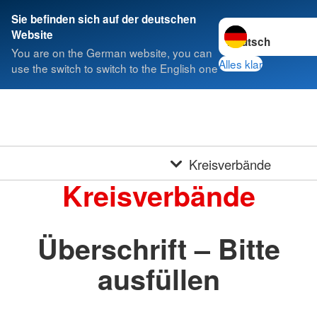
Sie befinden sich auf der deutschen
Sprache wechseln 
Website
You are on the German website, you can
Alles klar
use the switch to switch to the English one
Kreisverbände
Kreisverbände
Überschrift – Bitte
ausfüllen