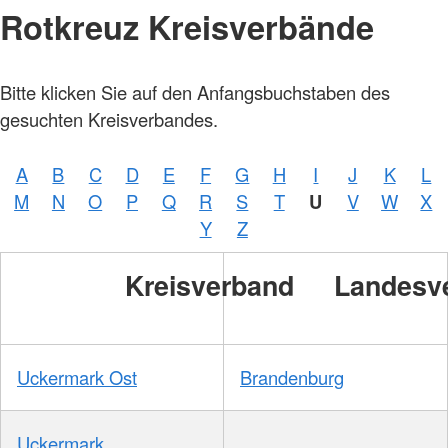
Rotkreuz Kreisverbände
Bitte klicken Sie auf den Anfangsbuchstaben des
gesuchten Kreisverbandes.
A
B
C
D
E
F
G
H
I
J
K
L
M
N
O
P
Q
R
S
T
U
V
W
X
Y
Z
Kreisverband
Landesv
Uckermark Ost
Brandenburg
Uckermark