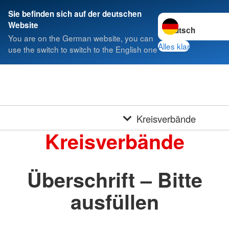
Sie befinden sich auf der deutschen
Sprache wechseln 
Website
You are on the German website, you can
Alles klar
use the switch to switch to the English one
Kreisverbände
Kreisverbände
Überschrift – Bitte
ausfüllen