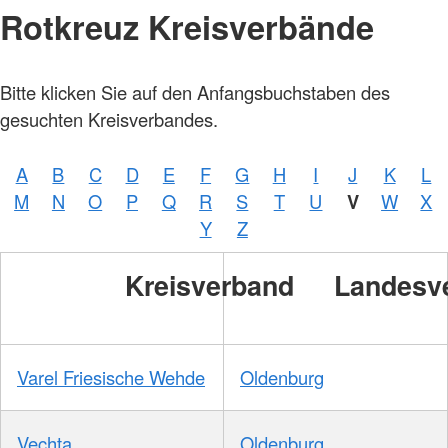
Rotkreuz Kreisverbände
Bitte klicken Sie auf den Anfangsbuchstaben des
gesuchten Kreisverbandes.
A
B
C
D
E
F
G
H
I
J
K
L
M
N
O
P
Q
R
S
T
U
V
W
X
Y
Z
Kreisverband
Landesv
Varel Friesische Wehde
Oldenburg
Vechta
Oldenburg