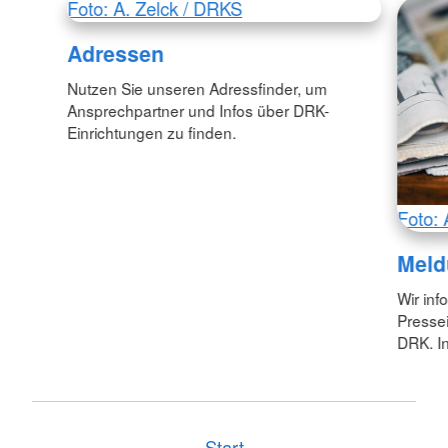
Foto: A. Zelck / DRKS
Adressen
Nutzen Sie unseren Adressfinder, um
Ansprechpartner und Infos über DRK-
Einrichtungen zu finden.
Foto: 
Meld
Wir inf
Pressei
DRK. In
Start