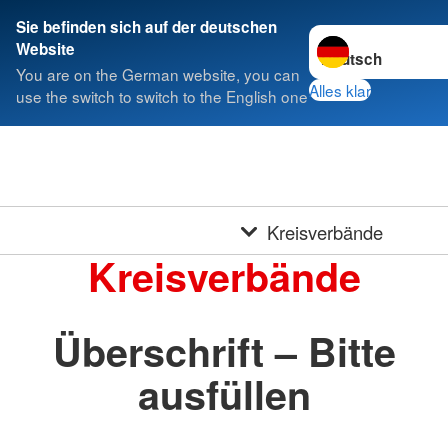
Sie befinden sich auf der deutschen
Sprache wechseln 
Website
You are on the German website, you can
Alles klar
use the switch to switch to the English one
Kreisverbände
Kreisverbände
Überschrift – Bitte
ausfüllen