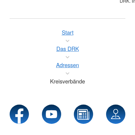
DRK. In
Start
Das DRK
Adressen
Kreisverbände