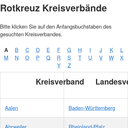
Rotkreuz Kreisverbände
Bitte klicken Sie auf den Anfangsbuchstaben des
gesuchten Kreisverbandes.
A
B
C
D
E
F
G
H
I
J
K
L
M
N
O
P
Q
R
S
T
U
V
W
X
Y
Z
Kreisverband
Landesv
Aalen
Baden-Württemberg
Ahrweiler
Rheinland-Pfalz