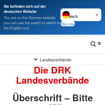
Sie befinden sich auf der
Sprache wechseln zu
deutschen Website
You are on the German website,
you can use the switch to switch to
Alles klar
the English one
Landesverbände
Die DRK
Landesverbände
Überschrift – Bitte