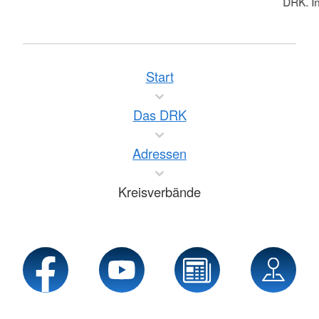
DRK. In
Start
Das DRK
Adressen
Kreisverbände