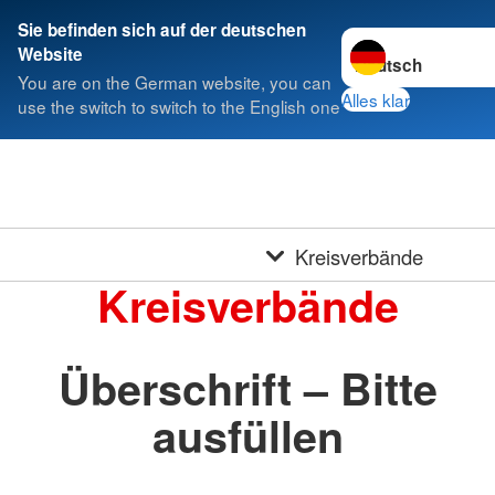
Sie befinden sich auf der deutschen
Sprache wechseln 
Website
You are on the German website, you can
Alles klar
use the switch to switch to the English one
Kreisverbände
Kreisverbände
Überschrift – Bitte
ausfüllen