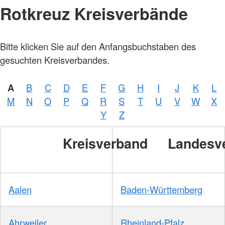
Rotkreuz Kreisverbände
Bitte klicken Sie auf den Anfangsbuchstaben des
gesuchten Kreisverbandes.
A
B
C
D
E
F
G
H
I
J
K
L
M
N
O
P
Q
R
S
T
U
V
W
X
Y
Z
Kreisverband
Landesv
Aalen
Baden-Württemberg
Ahrweiler
Rheinland-Pfalz