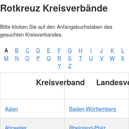
Rotkreuz Kreisverbände
Bitte klicken Sie auf den Anfangsbuchstaben des
gesuchten Kreisverbandes.
A
B
C
D
E
F
G
H
I
J
K
L
M
N
O
P
Q
R
S
T
U
V
W
X
Y
Z
Kreisverband
Landesv
Aalen
Baden-Württemberg
Ahrweiler
Rheinland-Pfalz