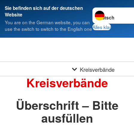
Sie befinden sich auf der deutschen
Sprache wechseln 
Website
You are on the German website, you can
Alles klar
use the switch to switch to the English one
Kreisverbände
Kreisverbände
Überschrift – Bitte
ausfüllen