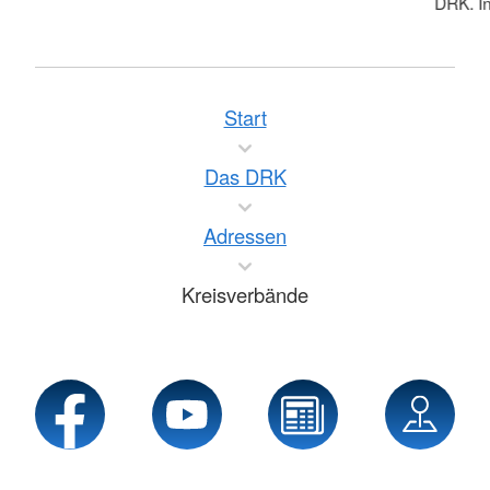
DRK. In
Start
Das DRK
Adressen
Kreisverbände