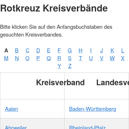
Rotkreuz Kreisverbände
Bitte klicken Sie auf den Anfangsbuchstaben des
gesuchten Kreisverbandes.
A
B
C
D
E
F
G
H
I
J
K
L
M
N
O
P
Q
R
S
T
U
V
W
X
Y
Z
Kreisverband
Landesv
Aalen
Baden-Württemberg
Ahrweiler
Rheinland-Pfalz