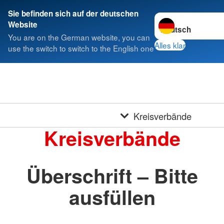
Sie befinden sich auf der deutschen
Sprache wechseln 
Website
You are on the German website, you can
Alles klar
use the switch to switch to the English one
Kreisverbände
Kreisverbände
Überschrift – Bitte
ausfüllen