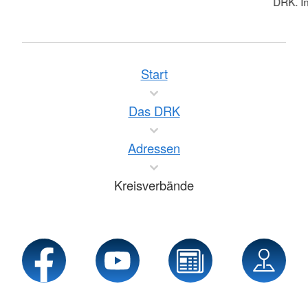
DRK. In
Start
Das DRK
Adressen
Kreisverbände