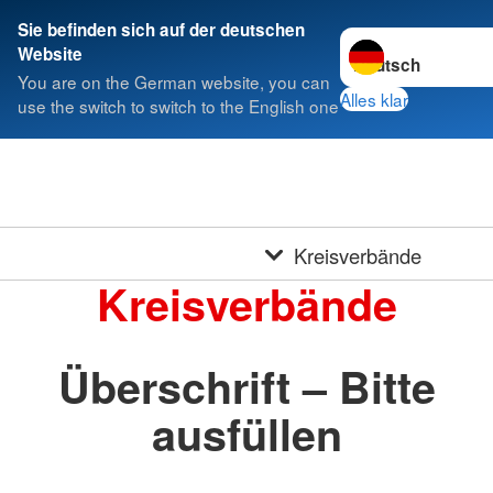
Sie befinden sich auf der deutschen
Sprache wechseln 
Website
You are on the German website, you can
Alles klar
use the switch to switch to the English one
Kreisverbände
Kreisverbände
Überschrift – Bitte
ausfüllen