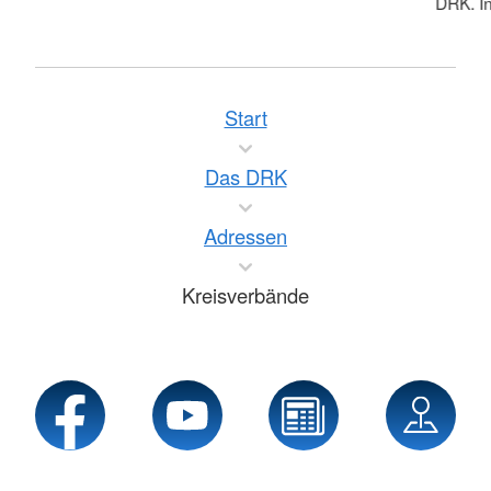
DRK. In
Start
Das DRK
Adressen
Kreisverbände