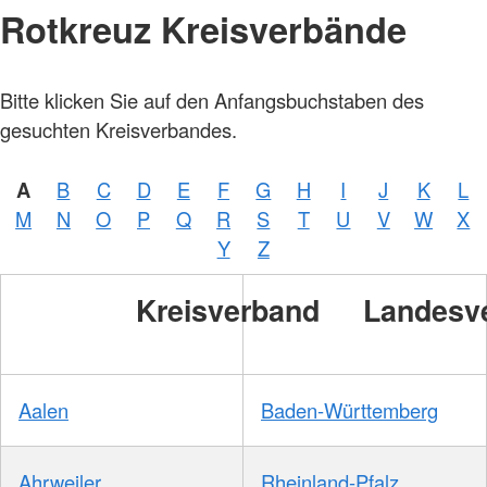
Rotkreuz Kreisverbände
Bitte klicken Sie auf den Anfangsbuchstaben des
gesuchten Kreisverbandes.
A
B
C
D
E
F
G
H
I
J
K
L
M
N
O
P
Q
R
S
T
U
V
W
X
Y
Z
Kreisverband
Landesv
Aalen
Baden-Württemberg
Ahrweiler
Rheinland-Pfalz