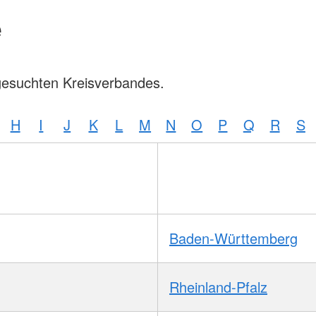
e
gesuchten Kreisverbandes.
H
I
J
K
L
M
N
O
P
Q
R
S
Baden-Württemberg
Rheinland-Pfalz