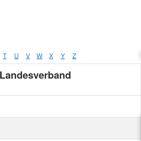
T
U
V
W
X
Y
Z
Landesverband