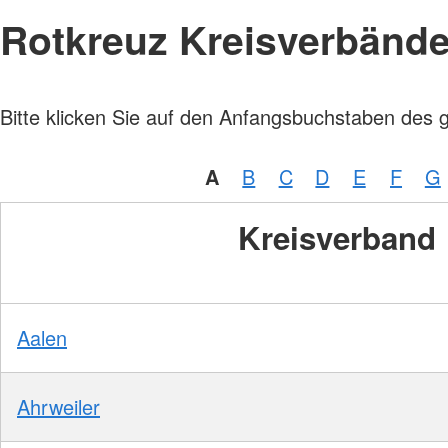
Rotkreuz Kreisverbänd
Bitte klicken Sie auf den Anfangsbuchstaben des 
A
B
C
D
E
F
G
Kreisverband
Aalen
Ahrweiler