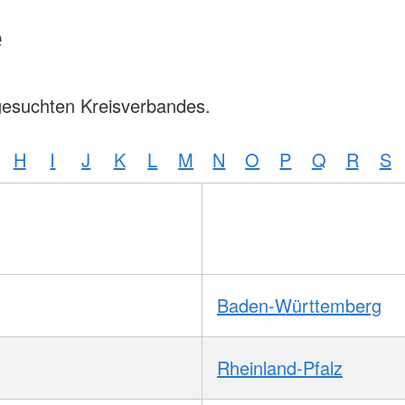
e
gesuchten Kreisverbandes.
H
I
J
K
L
M
N
O
P
Q
R
S
Baden-Württemberg
Rheinland-Pfalz