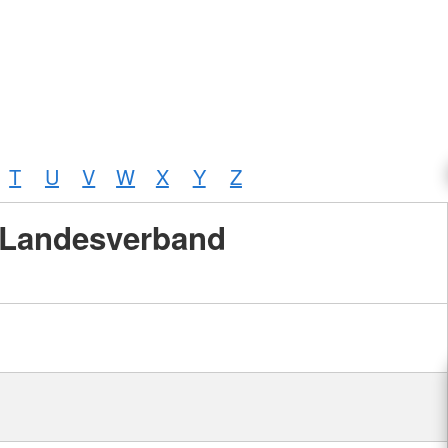
T
U
V
W
X
Y
Z
Landesverband