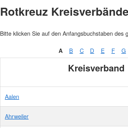
Rotkreuz Kreisverbänd
Bitte klicken Sie auf den Anfangsbuchstaben des 
A
B
C
D
E
F
G
Kreisverband
Aalen
Ahrweiler